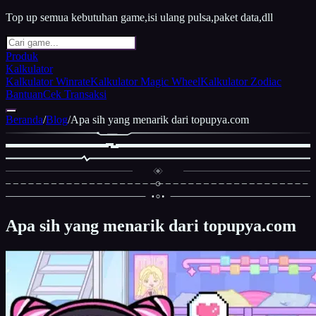
Top up semua kebutuhan game,isi ulang pulsa,paket data,dll
Produk
Kalkulator
Kalkulator Winrate
Kalkulator Magic Wheel
Kalkulator Zodiac
Bantuan
Cek Transaksi
Beranda
/
Blog
/
Apa sih yang menarik dari topupya.com
Apa sih yang menarik dari topupya.com