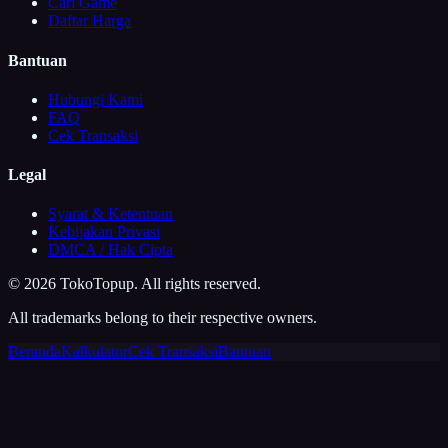
Cari Game
Daftar Harga
Bantuan
Hubungi Kami
FAQ
Cek Transaksi
Legal
Syarat & Ketentuan
Kebijakan Privasi
DMCA / Hak Cipta
©
2026
TokoTopup
. All rights reserved.
All trademarks belong to their respective owners.
Beranda
Kalkulator
Cek Transaksi
Bantuan