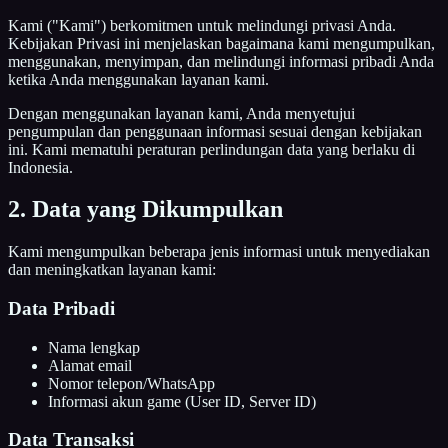
Kami
("Kami") berkomitmen untuk melindungi privasi Anda.
Kebijakan Privasi ini menjelaskan bagaimana kami mengumpulkan,
menggunakan, menyimpan, dan melindungi informasi pribadi Anda
ketika Anda menggunakan layanan kami.
Dengan menggunakan layanan kami, Anda menyetujui
pengumpulan dan penggunaan informasi sesuai dengan kebijakan
ini. Kami mematuhi peraturan perlindungan data yang berlaku di
Indonesia.
2. Data yang Dikumpulkan
Kami mengumpulkan beberapa jenis informasi untuk menyediakan
dan meningkatkan layanan kami:
Data Pribadi
Nama lengkap
Alamat email
Nomor telepon/WhatsApp
Informasi akun game (User ID, Server ID)
Data Transaksi