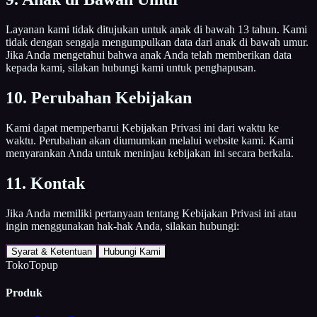
Layanan kami tidak ditujukan untuk anak di bawah 13 tahun. Kami
tidak dengan sengaja mengumpulkan data dari anak di bawah umur.
Jika Anda mengetahui bahwa anak Anda telah memberikan data
kepada kami, silakan hubungi kami untuk penghapusan.
10. Perubahan Kebijakan
Kami dapat memperbarui Kebijakan Privasi ini dari waktu ke
waktu. Perubahan akan diumumkan melalui website kami. Kami
menyarankan Anda untuk meninjau kebijakan ini secara berkala.
11. Kontak
Jika Anda memiliki pertanyaan tentang Kebijakan Privasi ini atau
ingin menggunakan hak-hak Anda, silakan hubungi:
Syarat & Ketentuan
Hubungi Kami
TokoTopup
Produk