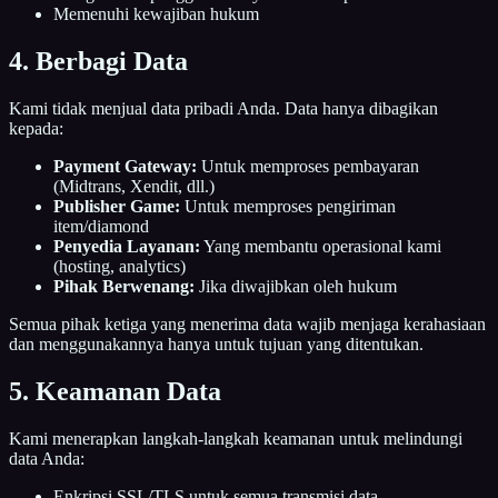
Memenuhi kewajiban hukum
4. Berbagi Data
Kami tidak menjual data pribadi Anda. Data hanya dibagikan
kepada:
Payment Gateway:
Untuk memproses pembayaran
(Midtrans, Xendit, dll.)
Publisher Game:
Untuk memproses pengiriman
item/diamond
Penyedia Layanan:
Yang membantu operasional kami
(hosting, analytics)
Pihak Berwenang:
Jika diwajibkan oleh hukum
Semua pihak ketiga yang menerima data wajib menjaga kerahasiaan
dan menggunakannya hanya untuk tujuan yang ditentukan.
5. Keamanan Data
Kami menerapkan langkah-langkah keamanan untuk melindungi
data Anda:
Enkripsi SSL/TLS untuk semua transmisi data