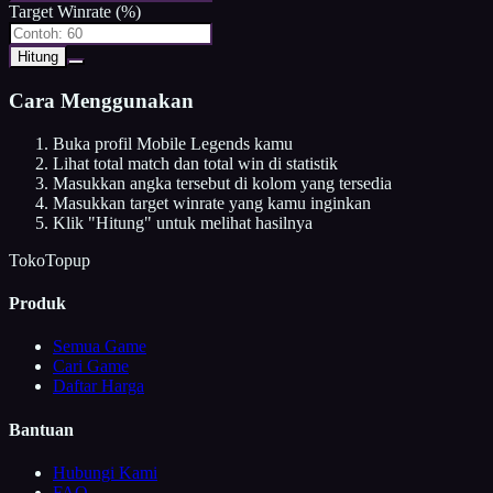
Target Winrate (%)
Hitung
Cara Menggunakan
Buka profil Mobile Legends kamu
Lihat total match dan total win di statistik
Masukkan angka tersebut di kolom yang tersedia
Masukkan target winrate yang kamu inginkan
Klik "Hitung" untuk melihat hasilnya
TokoTopup
Produk
Semua Game
Cari Game
Daftar Harga
Bantuan
Hubungi Kami
FAQ