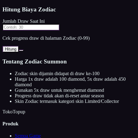
Hitung Biaya Zodiac
Jumlah Draw Saat Ini
Cek progress draw di halaman Zodiac (0-99)
Hitung
Tentang Zodiac Summon
Zodiac skin dijamin didapat di draw ke-100
Harga 1x draw adalah 100 diamond, 5x draw adalah 450
diamond
Gunakan 5x draw untuk menghemat diamond
Progress draw tidak akan di-reset antar season
Skin Zodiac termasuk kategori skin Limited/Collector
TokoTopup
Produk
Semua Game