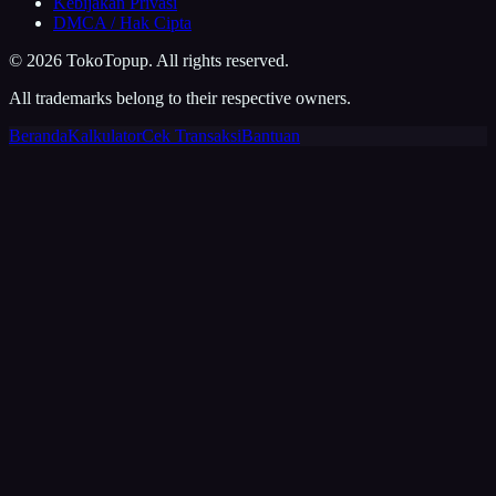
Kebijakan Privasi
DMCA / Hak Cipta
©
2026
TokoTopup
. All rights reserved.
All trademarks belong to their respective owners.
Beranda
Kalkulator
Cek Transaksi
Bantuan