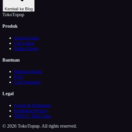
Kembali ke Blog
TokoTopup
Produk
Semua Game
Cari Game
Daftar Harga
Bantuan
Hubungi Kami
FAQ
Cek Transaksi
Legal
Syarat & Ketentuan
Kebijakan Privasi
DMCA / Hak Cipta
©
2026
TokoTopup
. All rights reserved.