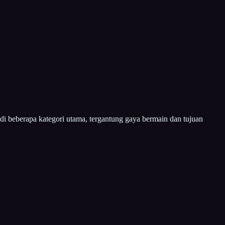
i beberapa kategori utama, tergantung gaya bermain dan tujuan