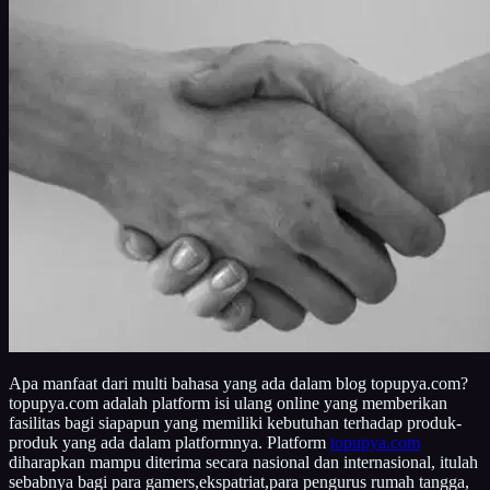
Apa manfaat dari multi bahasa yang ada dalam blog topupya.com?
topupya.com adalah platform isi ulang online yang memberikan
fasilitas bagi siapapun yang memiliki kebutuhan terhadap produk-
produk yang ada dalam platformnya. Platform
topupya.com
diharapkan mampu diterima secara nasional dan internasional, itulah
sebabnya bagi para gamers,ekspatriat,para pengurus rumah tangga,