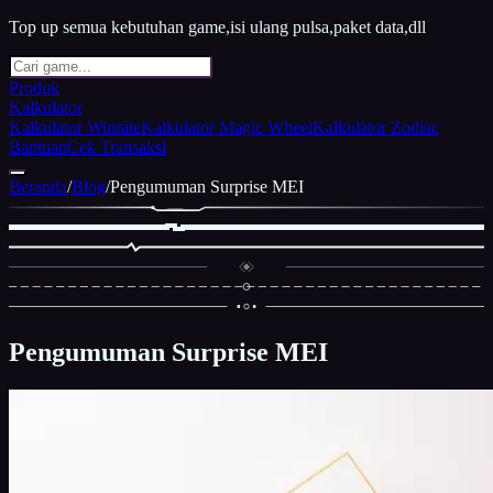
Top up semua kebutuhan game,isi ulang pulsa,paket data,dll
Produk
Kalkulator
Kalkulator Winrate
Kalkulator Magic Wheel
Kalkulator Zodiac
Bantuan
Cek Transaksi
Beranda
/
Blog
/
Pengumuman Surprise MEI
Pengumuman Surprise MEI