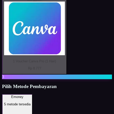
1 Voucher Canva Pro (1 Hari)
Rp 8.777
3
Pilih Metode Pembayaran
Emoney
5
metode tersedia