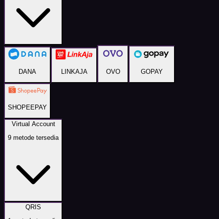
DANA
LINKAJA
OVO
GOPAY
SHOPEEPAY
Virtual Account
9
metode tersedia
QRIS