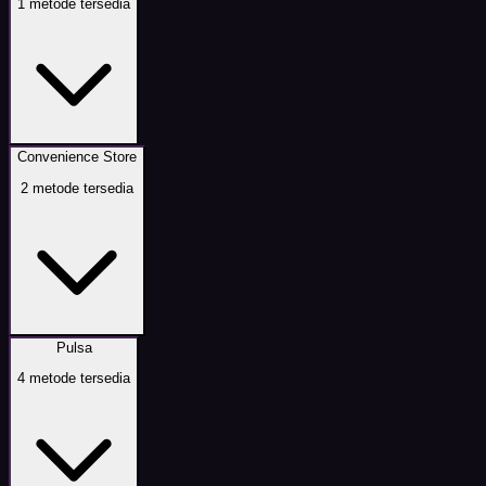
1
metode tersedia
Convenience Store
2
metode tersedia
Pulsa
4
metode tersedia