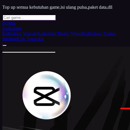
Top up semua kebutuhan game,isi ulang pulsa,paket data,dll
Produk
Kalkulator
Kalkulator Winrate
Kalkulator Magic Wheel
Kalkulator Zodiac
Bantuan
Cek Transaksi