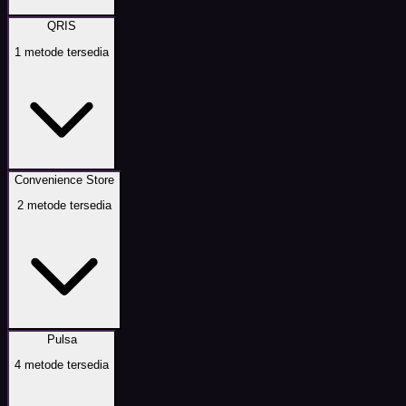
QRIS
1
metode tersedia
Convenience Store
2
metode tersedia
Pulsa
4
metode tersedia