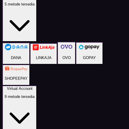
5
metode tersedia
DANA
LINKAJA
OVO
GOPAY
SHOPEEPAY
Virtual Account
9
metode tersedia