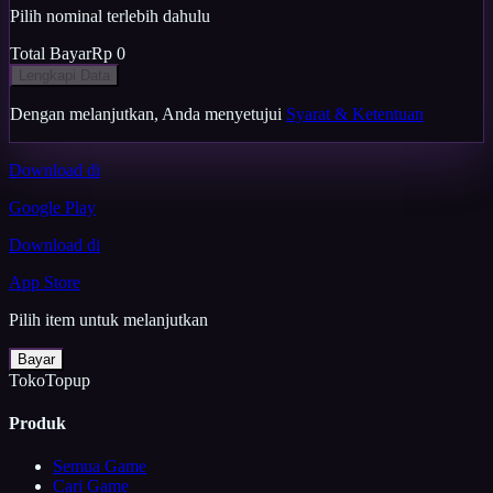
Pilih nominal terlebih dahulu
Total Bayar
Rp 0
Lengkapi Data
Dengan melanjutkan, Anda menyetujui
Syarat & Ketentuan
Download di
Google Play
Download di
App Store
Pilih item untuk melanjutkan
Bayar
TokoTopup
Produk
Semua Game
Cari Game