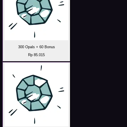
300 Opals + 60 Bonus
Rp 85.015