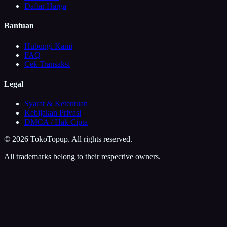
Daftar Harga
Bantuan
Hubungi Kami
FAQ
Cek Transaksi
Legal
Syarat & Ketentuan
Kebijakan Privasi
DMCA / Hak Cipta
©
2026
TokoTopup
. All rights reserved.
All trademarks belong to their respective owners.