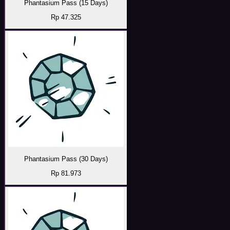
Phantasium Pass (15 Days)
Rp 47.325
Phantasium Pass (30 Days)
Rp 81.973