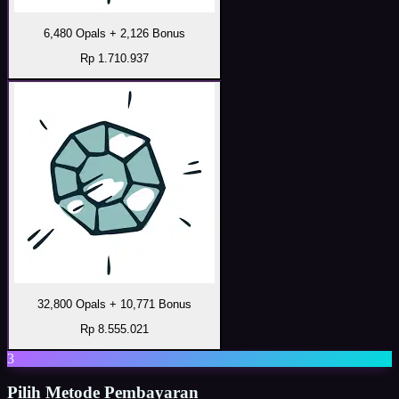
6,480 Opals + 2,126 Bonus
Rp 1.710.937
32,800 Opals + 10,771 Bonus
Rp 8.555.021
3
Pilih Metode Pembayaran