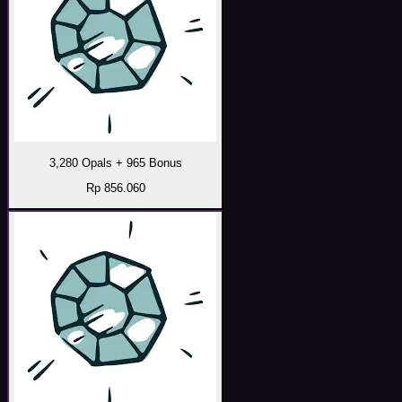
3,280 Opals + 965 Bonus
Rp 856.060