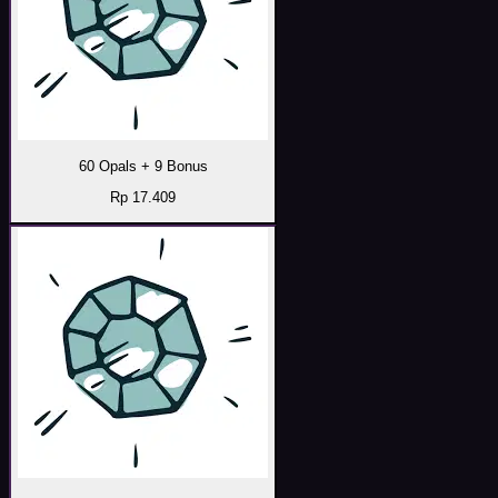
60 Opals + 9 Bonus
Rp 17.409