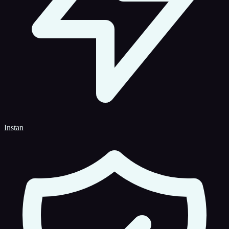
Instan