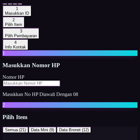
1
Masukkan ID
2
Pilih Item
3
Pilih Pembayaran
4
Info Kontak
1
Masukkan
Nomor HP
Nomor HP
Masukkan No HP Diawali Dengan 08
2
Pilih Item
Semua (
21
)
Data Mini
(
9
)
Data Bronet
(
12
)