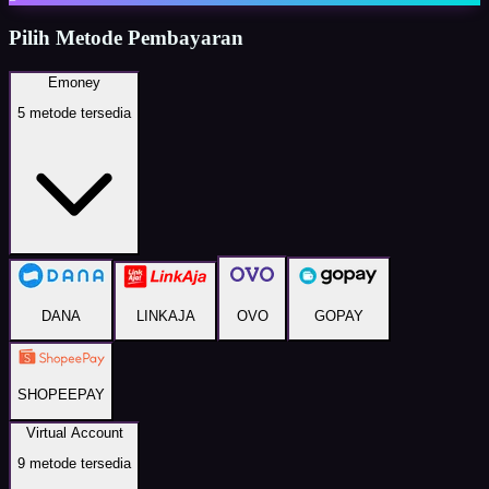
Pilih Metode Pembayaran
Emoney
5
metode tersedia
DANA
LINKAJA
OVO
GOPAY
SHOPEEPAY
Virtual Account
9
metode tersedia