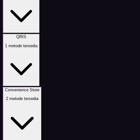
QRIS
1
metode tersedia
Convenience Store
2
metode tersedia