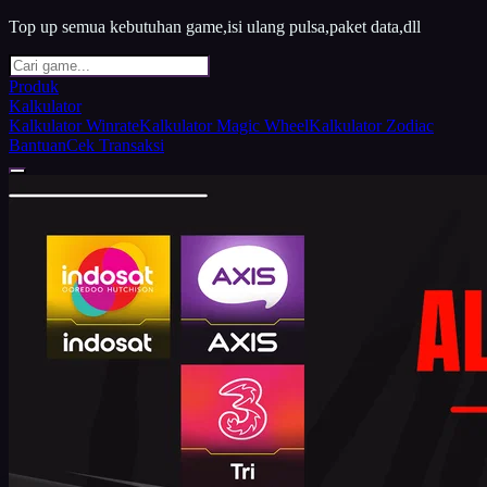
Top up semua kebutuhan game,isi ulang pulsa,paket data,dll
Produk
Kalkulator
Kalkulator Winrate
Kalkulator Magic Wheel
Kalkulator Zodiac
Bantuan
Cek Transaksi