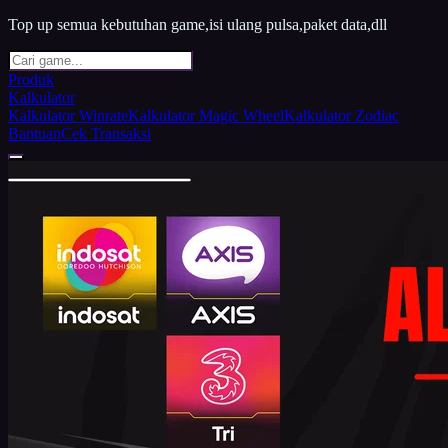
Top up semua kebutuhan game,isi ulang pulsa,paket data,dll
Produk
Kalkulator
Kalkulator Winrate
Kalkulator Magic Wheel
Kalkulator Zodiac
Bantuan
Cek Transaksi