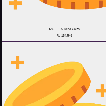
680 + 105 Delta Coins
Rp 154.546