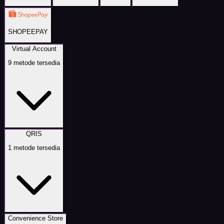
SHOPEEPAY
Virtual Account
9
metode tersedia
QRIS
1
metode tersedia
Convenience Store