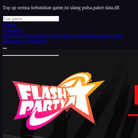
Top up semua kebutuhan game,isi ulang pulsa,paket data,dll
Produk
Kalkulator
Kalkulator Winrate
Kalkulator Magic Wheel
Kalkulator Zodiac
Bantuan
Cek Transaksi