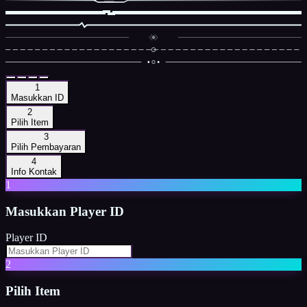
1
Masukkan ID
2
Pilih Item
3
Pilih Pembayaran
4
Info Kontak
1
Masukkan
Player ID
Player ID
2
Pilih Item