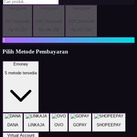
Gangguan
Gangguan
Gangguan
210 Diamonds
1080 Diamonds
2200 Diamonds
Rp 37.224
Rp 186.109
Rp 372.254
3
Pilih Metode Pembayaran
Emoney
5
metode tersedia
DANA
LINKAJA
OVO
GOPAY
SHOPEEPAY
Virtual Account