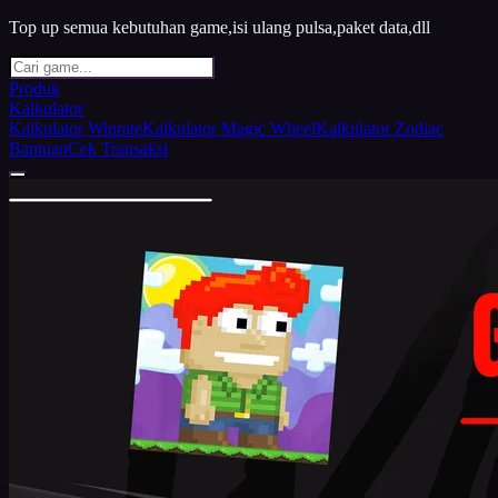
Top up semua kebutuhan game,isi ulang pulsa,paket data,dll
Produk
Kalkulator
Kalkulator Winrate
Kalkulator Magic Wheel
Kalkulator Zodiac
Bantuan
Cek Transaksi