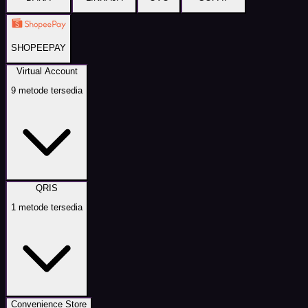
SHOPEEPAY
Virtual Account
9
metode tersedia
QRIS
1
metode tersedia
Convenience Store