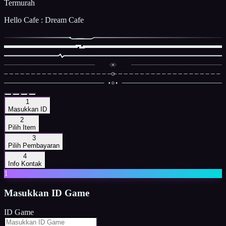
Termurah
Hello Cafe : Dream Cafe
1
Masukkan ID
2
Pilih Item
3
Pilih Pembayaran
4
Info Kontak
1
Masukkan
ID Game
ID Game