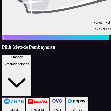
Paket Tiket
Rp 4.898.4
3
Pilih Metode Pembayaran
Emoney
5
metode tersedia
DANA
LINKAJA
OVO
GOPAY