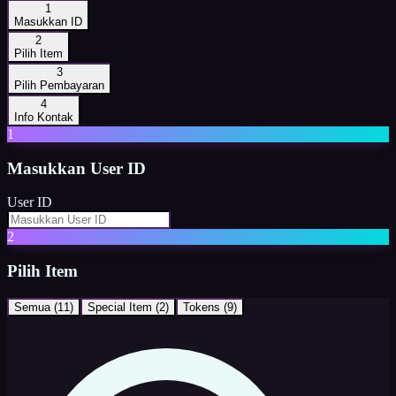
1
Masukkan ID
2
Pilih Item
3
Pilih Pembayaran
4
Info Kontak
1
Masukkan
User ID
User ID
2
Pilih Item
Semua (
11
)
Special Item
(
2
)
Tokens
(
9
)