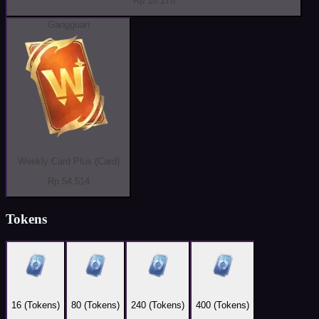
Rp 18.178
Gangguan
Weekly Card Plus (Card)
Rp 54.514
Tokens
16 (Tokens)
80 (Tokens)
240 (Tokens)
400 (Tokens)