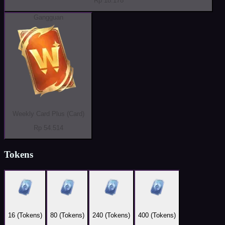
Rp 18.178
Gangguan
Weekly Card Plus (Card)
Rp 54.514
Tokens
16 (Tokens)
80 (Tokens)
240 (Tokens)
400 (Tokens)