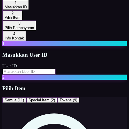
1
Masukkan ID
2
Pilih Item
3
Pilih Pembayaran
4
Info Kontak
1
Masukkan
User ID
User ID
2
Pilih Item
Semua (
11
)
Special Item
(
2
)
Tokens
(
9
)