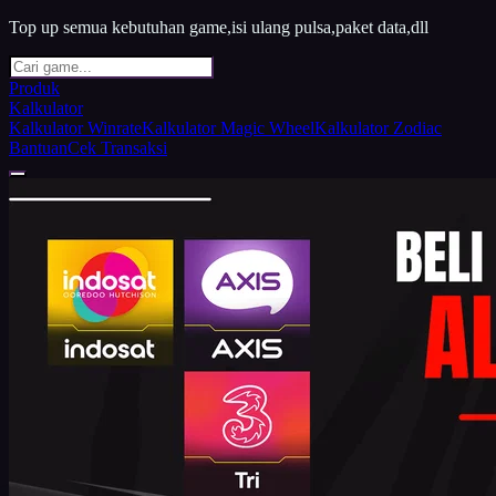
Top up semua kebutuhan game,isi ulang pulsa,paket data,dll
Produk
Kalkulator
Kalkulator Winrate
Kalkulator Magic Wheel
Kalkulator Zodiac
Bantuan
Cek Transaksi