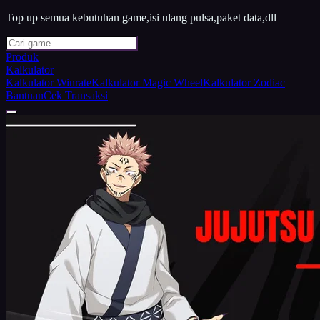
Top up semua kebutuhan game,isi ulang pulsa,paket data,dll
Produk
Kalkulator
Kalkulator Winrate
Kalkulator Magic Wheel
Kalkulator Zodiac
Bantuan
Cek Transaksi