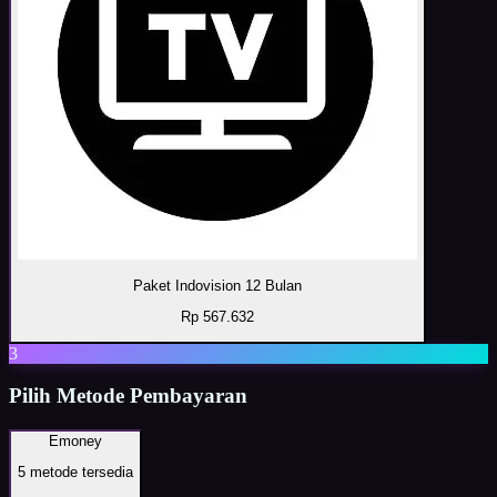
Paket Indovision 12 Bulan
Rp 567.632
3
Pilih Metode Pembayaran
Emoney
5
metode tersedia