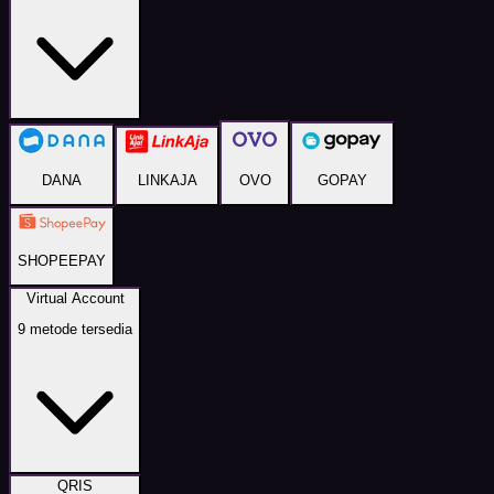
DANA
LINKAJA
OVO
GOPAY
SHOPEEPAY
Virtual Account
9
metode tersedia
QRIS