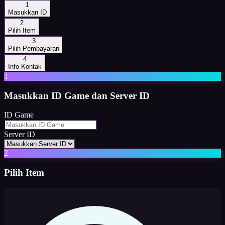
1
Masukkan ID
2
Pilih Item
3
Pilih Pembayaran
4
Info Kontak
1
Masukkan
ID Game dan Server ID
ID Game
Server ID
2
Pilih Item