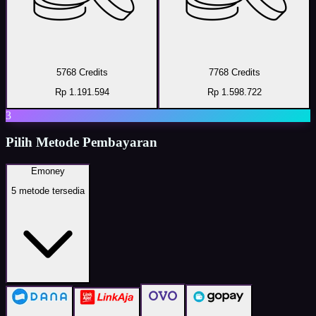
5768 Credits
7768 Credits
Rp 1.191.594
Rp 1.598.722
3
Pilih Metode Pembayaran
Emoney
5
metode tersedia