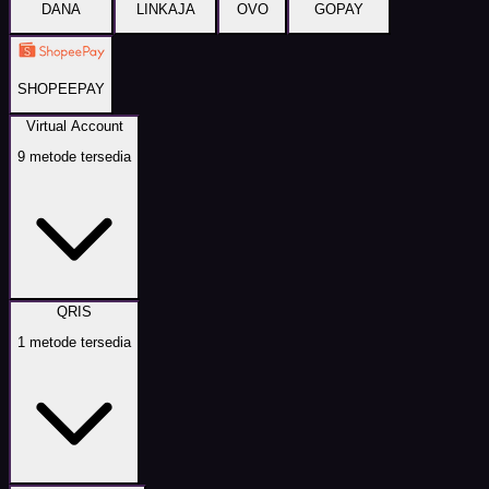
DANA
LINKAJA
OVO
GOPAY
SHOPEEPAY
Virtual Account
9
metode tersedia
QRIS
1
metode tersedia