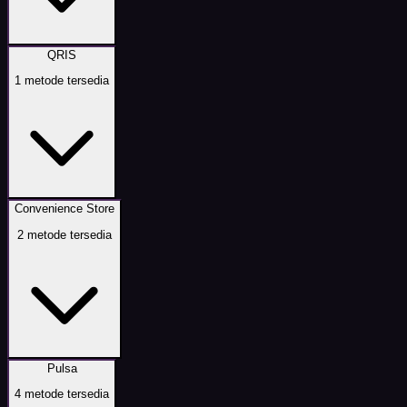
QRIS
1
metode tersedia
Convenience Store
2
metode tersedia
Pulsa
4
metode tersedia