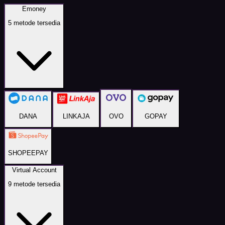
Emoney
5
metode tersedia
DANA
LINKAJA
OVO
GOPAY
SHOPEEPAY
Virtual Account
9
metode tersedia