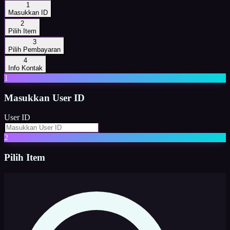
1
Masukkan ID
2
Pilih Item
3
Pilih Pembayaran
4
Info Kontak
1
Masukkan
User ID
User ID
2
Pilih Item