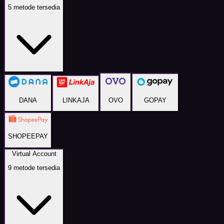
5
metode tersedia
DANA
LINKAJA
OVO
GOPAY
SHOPEEPAY
Virtual Account
9
metode tersedia