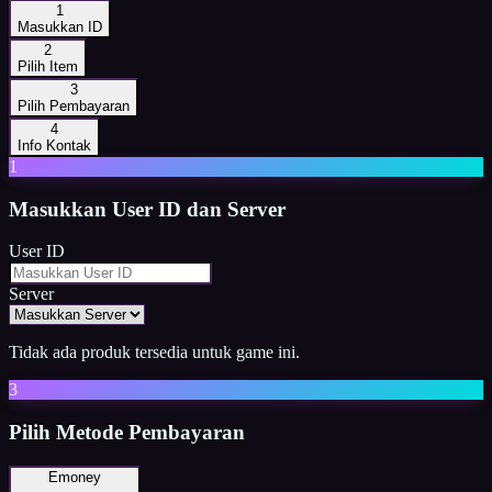
1
Masukkan ID
2
Pilih Item
3
Pilih Pembayaran
4
Info Kontak
1
Masukkan
User ID dan Server
User ID
Server
Tidak ada produk tersedia untuk game ini.
3
Pilih Metode Pembayaran
Emoney