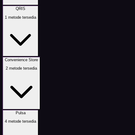
QRIS
1
metode tersedia
Convenience Store
2
metode tersedia
Pulsa
4
metode tersedia