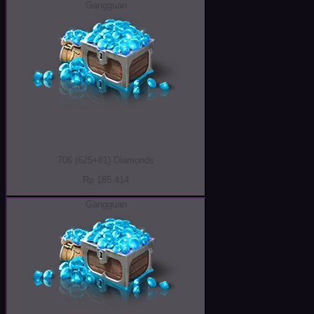
Gangguan
706 (625+81) Diamonds
Rp 185.414
Gangguan