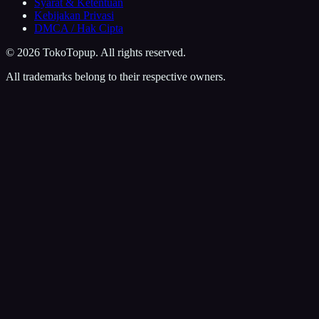
Syarat & Ketentuan
Kebijakan Privasi
DMCA / Hak Cipta
©
2026
TokoTopup
. All rights reserved.
All trademarks belong to their respective owners.