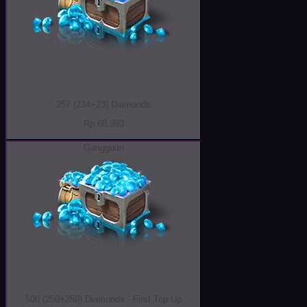
257 (234+23) Diamonds
Rp 69.393
Gangguan
500 (250+250) Diamonds - First Top Up