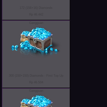
172 (156+16) Diamonds
Rp 46.442
Gangguan
300 (150+150) Diamonds - First Top Up
Rp 46.504
Gangguan