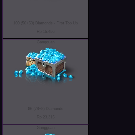
100 (50+50) Diamonds - First Top Up
Rp 15.456
Gangguan
86 (78+8) Diamonds
Rp 23.315
Gangguan