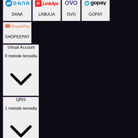
DANA
LINKAJA
OVO
GOPAY
SHOPEEPAY
Virtual Account
9
metode tersedia
QRIS
1
metode tersedia