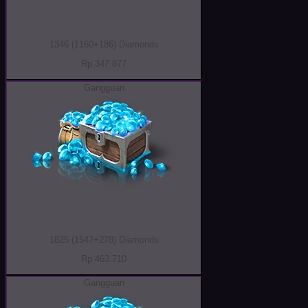
1346 (1160+186) Diamonds
Rp 347.877
Gangguan
1825 (1547+278) Diamonds
Rp 463.710
Gangguan