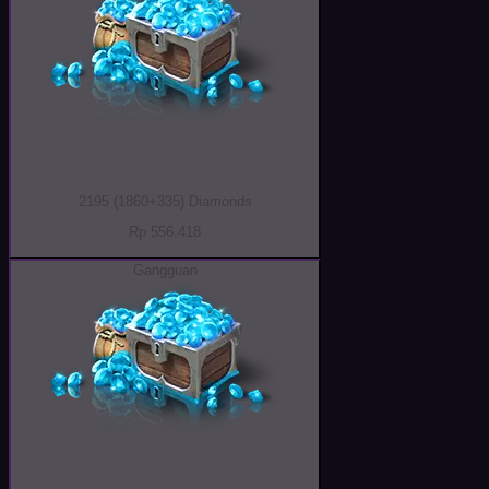
2195 (1860+335) Diamonds
Rp 556.418
Gangguan