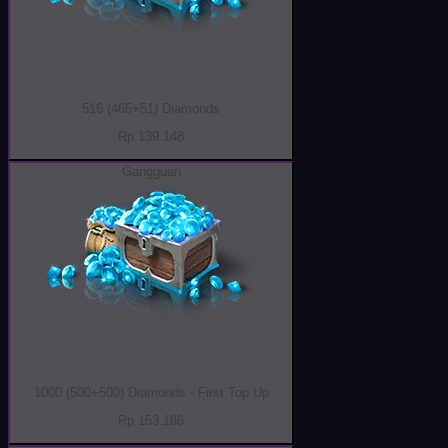
516 (465+51) Diamonds
Rp 139.148
Gangguan
1000 (500+500) Diamonds - First Top Up
Rp 153.186