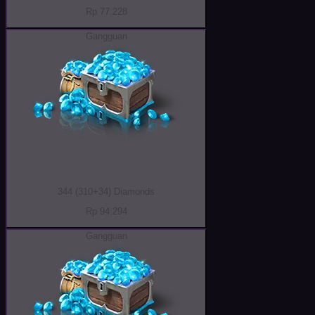
Rp 77.228
Gangguan
344 (310+34) Diamonds
Rp 94.294
Gangguan