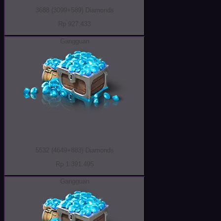
3688 (3099+589) Diamonds
Rp 927.433
Gangguan
5532 (4649+883) Diamonds
Rp 1.391.495
Gangguan