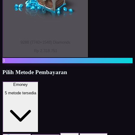
9288 (7740+1548) Diamonds
Rp 2.318.751
3
Pilih Metode Pembayaran
Emoney
5
metode tersedia