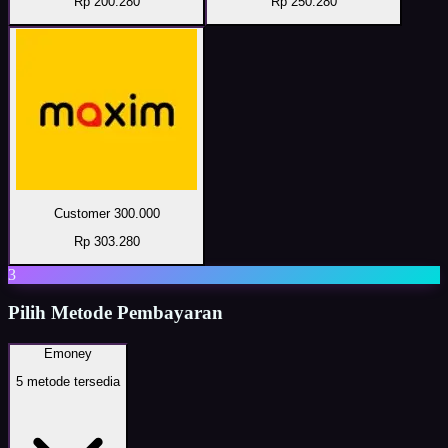
Rp 200.280
Rp 250.280
Customer 300.000
Rp 303.280
3
Pilih Metode Pembayaran
Emoney
5
metode tersedia