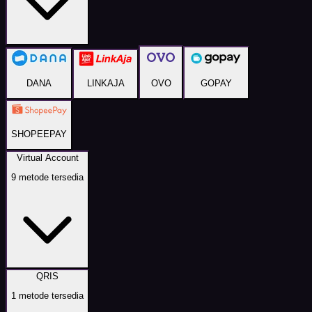
DANA
LINKAJA
OVO
GOPAY
SHOPEEPAY
Virtual Account
9
metode tersedia
QRIS
1
metode tersedia