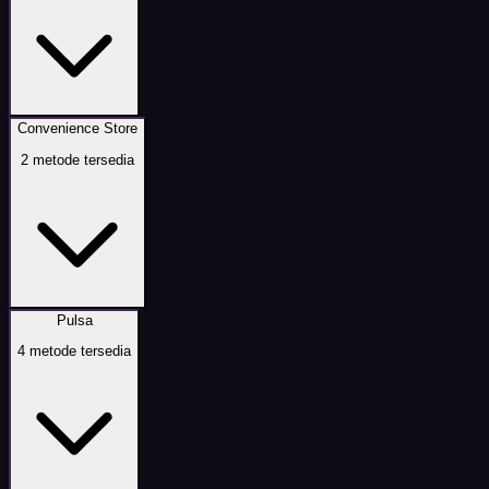
Convenience Store
2
metode tersedia
Pulsa
4
metode tersedia