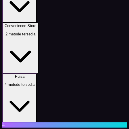
Convenience Store
2
metode tersedia
Pulsa
4
metode tersedia
4