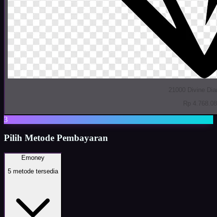
21000 Divine Di
Rp 4.768.0
3
Pilih Metode Pembayaran
Emoney
5
metode tersedia