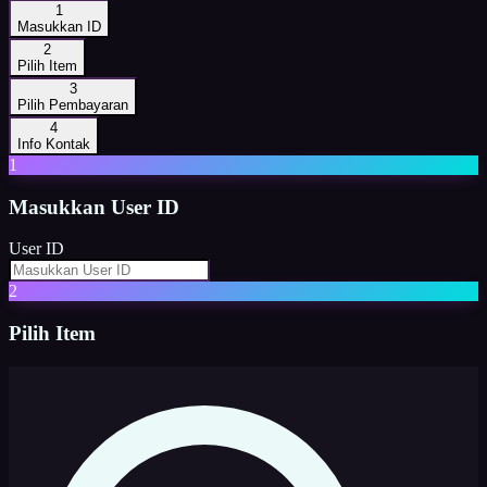
1
Masukkan ID
2
Pilih Item
3
Pilih Pembayaran
4
Info Kontak
1
Masukkan
User ID
User ID
2
Pilih Item