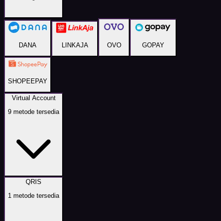
DANA
LINKAJA
OVO
GOPAY
SHOPEEPAY
Virtual Account
9
metode tersedia
QRIS
1
metode tersedia