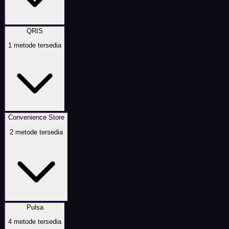
QRIS
1
metode tersedia
Convenience Store
2
metode tersedia
Pulsa
4
metode tersedia