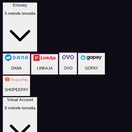
Emoney
5
metode tersedia
DANA
LINKAJA
OVO
GOPAY
SHOPEEPAY
Virtual Account
9
metode tersedia