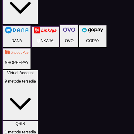
DANA
LINKAJA
OVO
GOPAY
SHOPEEPAY
Virtual Account
9
metode tersedia
QRIS
1
metode tersedia