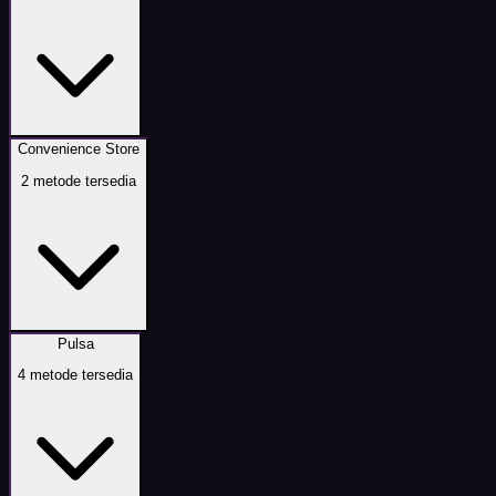
Convenience Store
2
metode tersedia
Pulsa
4
metode tersedia