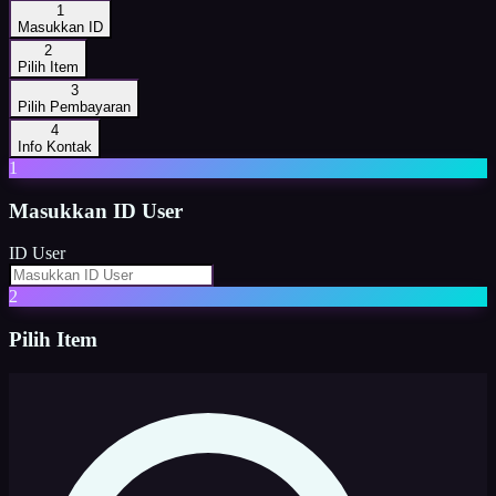
1
Masukkan ID
2
Pilih Item
3
Pilih Pembayaran
4
Info Kontak
1
Masukkan
ID User
ID User
2
Pilih Item