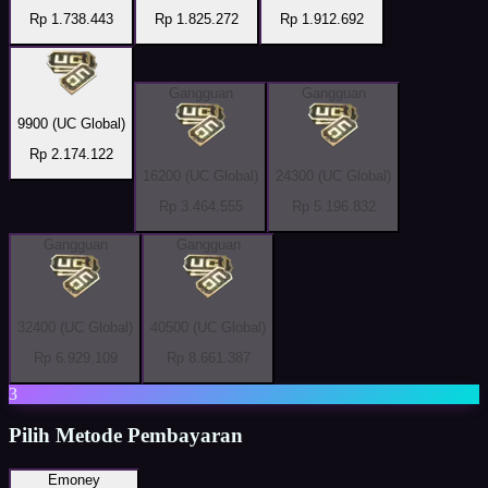
Rp 1.738.443
Rp 1.825.272
Rp 1.912.692
Gangguan
Gangguan
9900 (UC Global)
Rp 2.174.122
16200 (UC Global)
24300 (UC Global)
Rp 3.464.555
Rp 5.196.832
Gangguan
Gangguan
32400 (UC Global)
40500 (UC Global)
Rp 6.929.109
Rp 8.661.387
3
Pilih Metode Pembayaran
Emoney