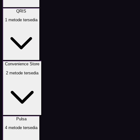
QRIS
1
metode tersedia
Convenience Store
2
metode tersedia
Pulsa
4
metode tersedia