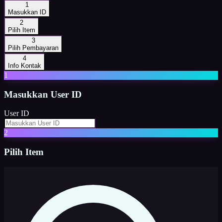
1
Masukkan ID
2
Pilih Item
3
Pilih Pembayaran
4
Info Kontak
1
Masukkan
User ID
User ID
2
Pilih Item