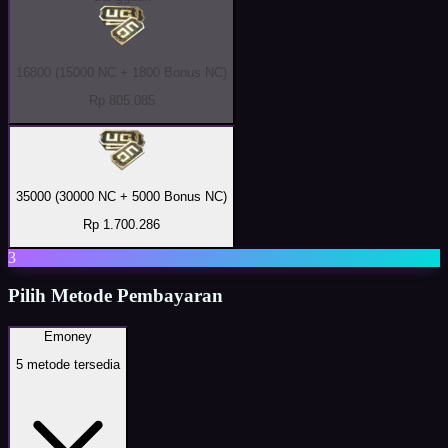
16800 (15000 NC + 1800 Bonus NC)
Rp 805.085
35000 (30000 NC + 5000 Bonus NC)
Rp 1.700.286
3
Pilih Metode Pembayaran
Emoney
5
metode tersedia