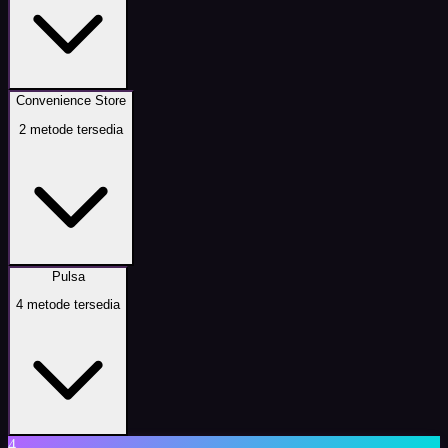
Convenience Store
2
metode tersedia
Pulsa
4
metode tersedia
4