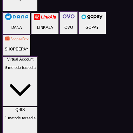
DANA
LINKAJA
OVO
GOPAY
SHOPEEPAY
Virtual Account
9
metode tersedia
QRIS
1
metode tersedia