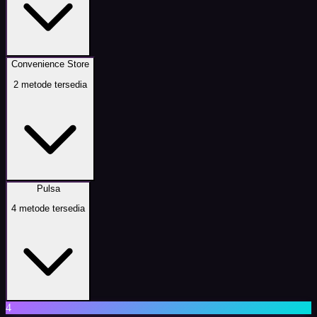
Convenience Store
2
metode tersedia
Pulsa
4
metode tersedia
4