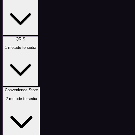
QRIS
1
metode tersedia
Convenience Store
2
metode tersedia