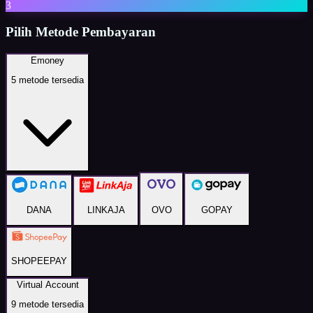
3
Pilih Metode Pembayaran
Emoney
5
metode tersedia
DANA
LINKAJA
OVO
GOPAY
SHOPEEPAY
Virtual Account
9
metode tersedia