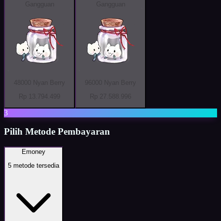
Gangguan
Gangguan
48000 Nyan Berry
96000 Nyan Berry
Rp 13.794.499
Rp 27.588.996
3
Pilih Metode Pembayaran
Emoney
5
metode tersedia