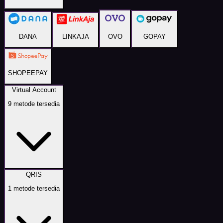
DANA
LINKAJA
OVO
GOPAY
SHOPEEPAY
Virtual Account
9
metode tersedia
QRIS
1
metode tersedia