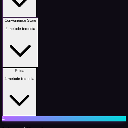
Convenience Store
2
metode tersedia
Pulsa
4
metode tersedia
4