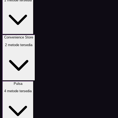
1
metode tersedia
Convenience Store
2
metode tersedia
Pulsa
4
metode tersedia