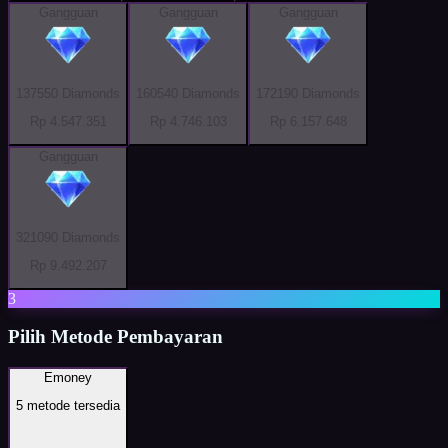
Gangguan
Gangguan
Gangguan
137550 Diamonds
160540 Diamonds
172190 Diamonds
Rp 4.547.351
Rp 4.746.103
Rp 6.157.648
Gangguan
321090 Diamonds
Rp 9.492.207
3
Pilih Metode Pembayaran
Emoney
5
metode tersedia