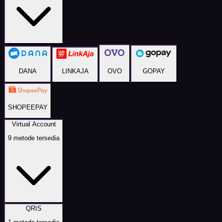
DANA
LINKAJA
OVO
GOPAY
SHOPEEPAY
Virtual Account
9
metode tersedia
QRIS