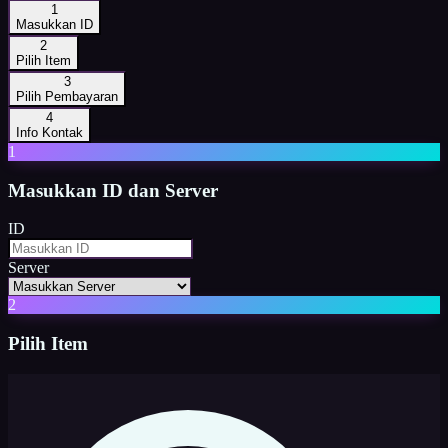
1
Masukkan ID
2
Pilih Item
3
Pilih Pembayaran
4
Info Kontak
1
Masukkan
ID dan Server
ID
Server
2
Pilih Item