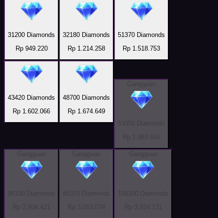
31200 Diamonds
32180 Diamonds
51370 Diamonds
Rp 949.220
Rp 1.214.258
Rp 1.518.753
Gangguan
43420 Diamonds
48700 Diamonds
Rp 1.602.066
Rp 1.674.649
53050 Diamonds
Rp 1.983.615
Gangguan
Gangguan
Gangguan
98100 Diamonds
85370 Diamonds
106100 Diamonds
Rp 2.904.421
Rp 3.053.074
Rp 3.924.121