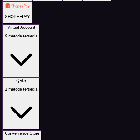
SHOPEEPAY
Virtual Account
9
metode tersedia
QRIS
1
metode tersedia
Convenience Store