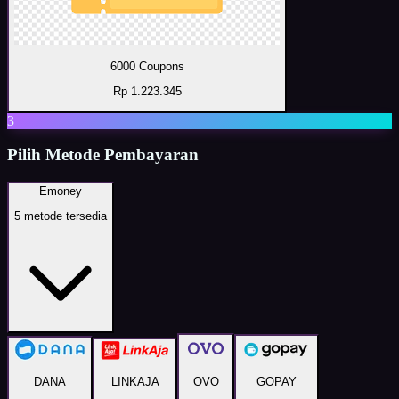
6000 Coupons
Rp 1.223.345
3
Pilih Metode Pembayaran
Emoney
5
metode tersedia
DANA
LINKAJA
OVO
GOPAY