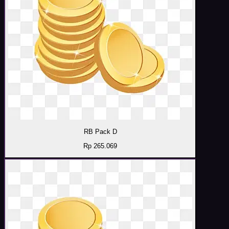
RB Pack D
Rp 265.069