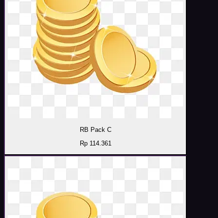
RB Pack C
Rp 114.361