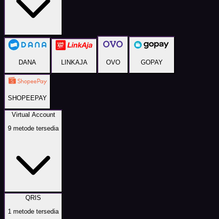
DANA
LINKAJA
OVO
GOPAY
SHOPEEPAY
Virtual Account
9
metode tersedia
QRIS
1
metode tersedia