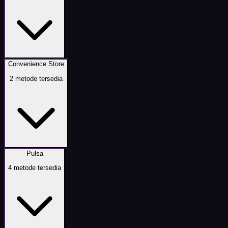
Convenience Store
2
metode tersedia
Pulsa
4
metode tersedia