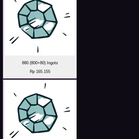
880 (800+80) Ingots
Rp 165.155