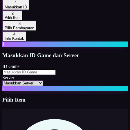
1
Masukkan ID
2
Pilih Item
3
Pilih Pembayaran
4
Info Kontak
1
Masukkan
ID Game dan Server
ID Game
Server
2
Pilih Item