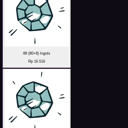
88 (80+8) Ingots
Rp 16.516