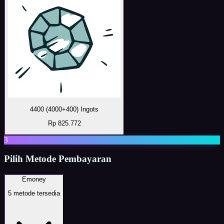
4400 (4000+400) Ingots
Rp 825.772
3
Pilih Metode Pembayaran
Emoney
5
metode tersedia