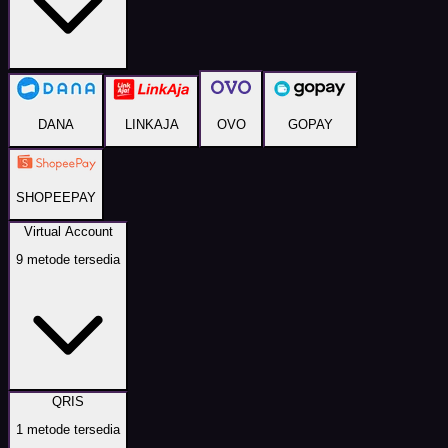
DANA
LINKAJA
OVO
GOPAY
SHOPEEPAY
Virtual Account
9
metode tersedia
QRIS
1
metode tersedia