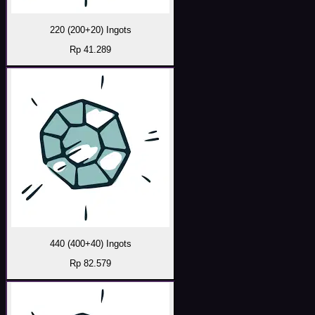
220 (200+20) Ingots
Rp 41.289
440 (400+40) Ingots
Rp 82.579