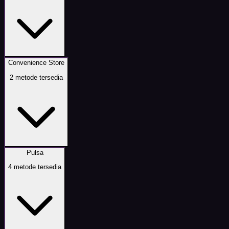
Convenience Store
2
metode tersedia
Pulsa
4
metode tersedia