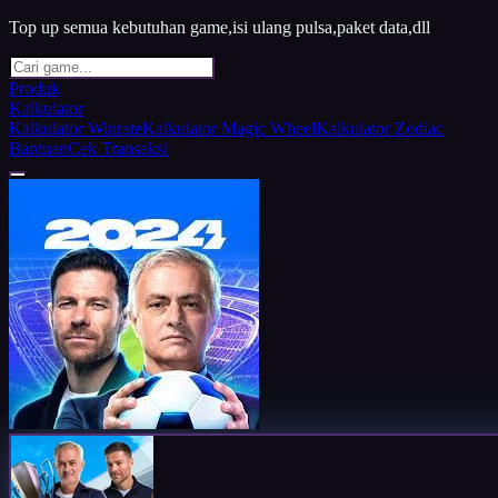
Top up semua kebutuhan game,isi ulang pulsa,paket data,dll
Produk
Kalkulator
Kalkulator Winrate
Kalkulator Magic Wheel
Kalkulator Zodiac
Bantuan
Cek Transaksi