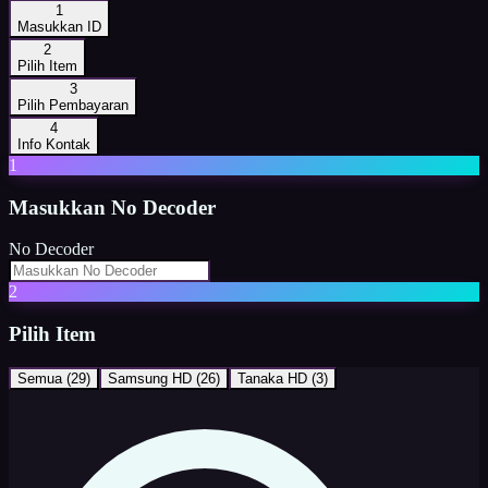
1
Masukkan ID
2
Pilih Item
3
Pilih Pembayaran
4
Info Kontak
1
Masukkan
No Decoder
No Decoder
2
Pilih Item
Semua (
29
)
Samsung HD
(
26
)
Tanaka HD
(
3
)