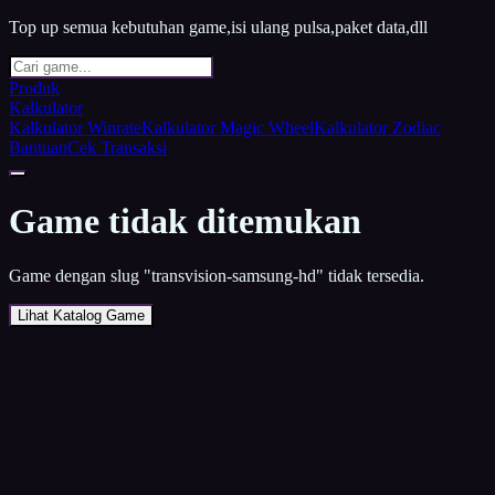
Top up semua kebutuhan game,isi ulang pulsa,paket data,dll
Produk
Kalkulator
Kalkulator Winrate
Kalkulator Magic Wheel
Kalkulator Zodiac
Bantuan
Cek Transaksi
Game tidak ditemukan
Game dengan slug "
transvision-samsung-hd
" tidak tersedia.
Lihat Katalog Game