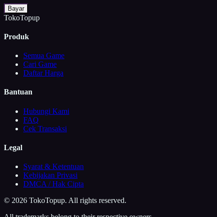
Bayar
TokoTopup
Produk
Semua Game
Cari Game
Daftar Harga
Bantuan
Hubungi Kami
FAQ
Cek Transaksi
Legal
Syarat & Ketentuan
Kebijakan Privasi
DMCA / Hak Cipta
©
2026
TokoTopup
. All rights reserved.
All trademarks belong to their respective owners.