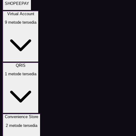
SHOPEEPAY
Virtual Account
9
metode tersedia
QRIS
1
metode tersedia
Convenience Store
2
metode tersedia