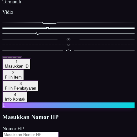
Termurah
Vidio
1
Masukkan ID
2
Pilih Item
3
Pilih Pembayaran
4
Info Kontak
1
Masukkan
Nomor HP
Nomor HP