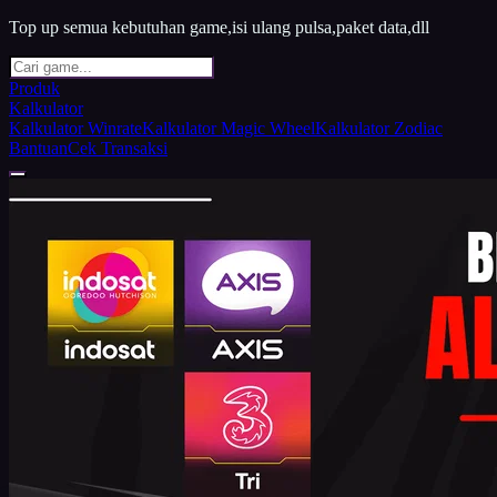
Top up semua kebutuhan game,isi ulang pulsa,paket data,dll
Produk
Kalkulator
Kalkulator Winrate
Kalkulator Magic Wheel
Kalkulator Zodiac
Bantuan
Cek Transaksi