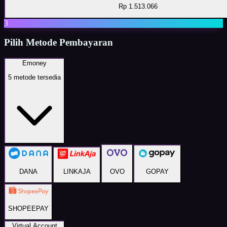
Rp 1.513.066
3
Pilih Metode Pembayaran
Emoney
5
metode tersedia
DANA
LINKAJA
OVO
GOPAY
SHOPEEPAY
Virtual Account