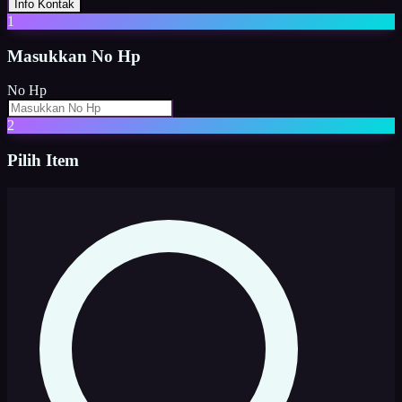
Info Kontak
1
Masukkan
No Hp
No Hp
2
Pilih Item