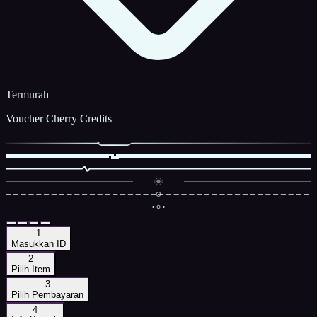
Termurah
Voucher Cherry Credits
1
Masukkan ID
2
Pilih Item
3
Pilih Pembayaran
4