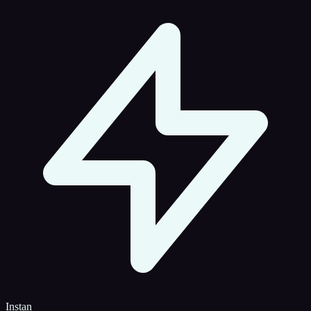
Instan