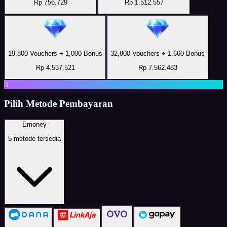
Rp 756.729
Rp 1.512.557
19,800 Vouchers + 1,000 Bonus
32,800 Vouchers + 1,660 Bonus
Rp 4.537.521
Rp 7.562.483
3
Pilih Metode Pembayaran
Emoney
5
metode tersedia